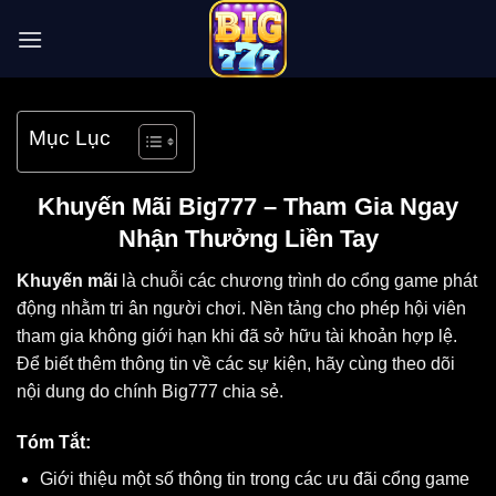
Bỏ
qua
nội
dung
Mục Lục
Khuyến Mãi Big777 – Tham Gia Ngay
Nhận Thưởng Liền Tay
Khuyến mãi
là chuỗi các chương trình do cổng game phát
động nhằm tri ân người chơi. Nền tảng cho phép hội viên
tham gia không giới hạn khi đã sở hữu tài khoản hợp lệ.
Để biết thêm thông tin về các sự kiện, hãy cùng theo dõi
nội dung do chính Big777 chia sẻ.
Tóm Tắt:
Giới thiệu một số thông tin trong các ưu đãi cổng game