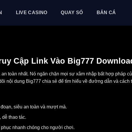
N
LIVE CASINO
QUAY SỐ
BẮN CÁ
Truy Cập Link Vào Big777 Downloa
à an toàn nhất. Nó ngăn chặn mọi sự xâm nhập bất hợp pháp củ
dõi nội dung Big777 chia sẻ để tìm hiểu về đường dẫn và cách 
 đoạn, siêu an toàn và mượt mà.
 dễ thao tác.
c phục nhanh chóng cho người chơi.