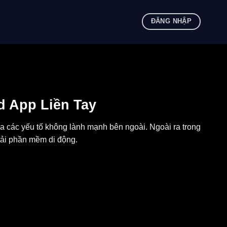
ĐĂNG NHẬP
d App Liền Tay
a các yếu tố không lành mạnh bên ngoài. Ngoài ra trong
tải phần mềm di động.