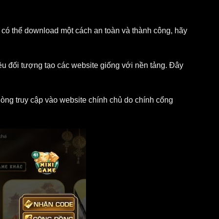
để có thể download một cách an toàn và thành công, hãy
ều đối tượng tạo các website giống với nền tảng. Đây
lòng truy cập vào website chính chủ do chính cổng