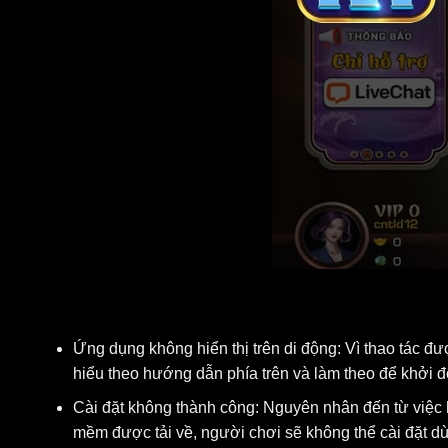
Ứng dụng không hiển thị trên di động: Vì thao tác đ
hiểu theo hướng dẫn phía trên và làm theo để khởi 
Cài đặt không thành công: Nguyên nhân đến từ việc 
mềm được tải về, người chơi sẽ không thể cài đặt d