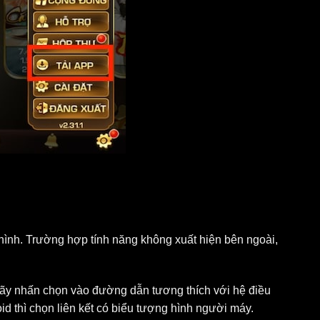
hình. Trường hợp tính năng không xuất hiện bên ngoài,
ãy nhấn chọn vào đường dẫn tương thích với hệ điều
d thì chọn liên kết có biểu tượng hình người máy.