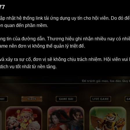
77
ập nhật hệ thống link tải ứng dụng uy tín cho hội viên. Do đó 
liên quan đến phần mềm.
hông tin của đường dẫn. Thương hiệu ghi nhận nhiều nay có nhi
me nên đơn vị không thể quản lý triệt để.
xảy ra sự cố, đơn vị sẽ không chịu trách nhiệm. Hội viên vui 
ch vụ tốt nhất từ nền tảng.