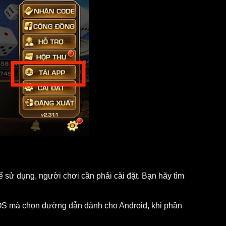
ể sử dụng, người chơi cần phải cài đặt. Bạn hãy tìm
 IOS mà chọn đường dẫn dành cho Android, khi phần