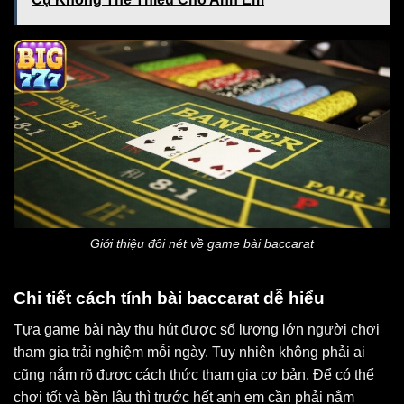
Giới thiệu đôi nét về game bài baccarat
Chi tiết cách tính bài baccarat dễ hiểu
Tựa game bài này thu hút được số lượng lớn người chơi
tham gia trải nghiệm mỗi ngày. Tuy nhiên không phải ai
cũng nắm rõ được cách thức tham gia cơ bản. Để có thể
chơi tốt và bền lâu thì trước hết anh em cần phải nắm