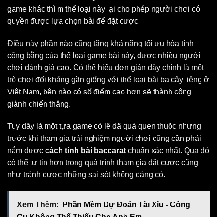
game khác thì m thể loại này lại cho phép người chơi có
quyền được lựa chọn bài để đặt cược.
Điều này phần nào cũng tăng khả năng tối ưu hóa tính
công bằng của thể loại game bài này, được nhiều người
chơi đánh giá cao. Có thể hiểu đơn giản đây chính là một
trò chơi đối kháng gần giống với thể loại bài ba cây liêng ở
Việt Nam, bên nào có số điểm cao hơn sẽ thành công
giành chiến thắng.
Tuy đây là một tựa game có lẽ đã quá quen thuộc nhưng
trước khi tham gia trải nghiệm người chơi cũng cần phải
nắm được
cách tính bài baccarat
chuẩn xác nhất. Qua đó
có thể tự tin hơn trong quá trình tham gia đặt cược cũng
như tránh được những sai sót không đáng có.
Xem Thêm:
Phần Mềm Dự Đoán Tài Xỉu - Công
Cụ Không Thể Thiếu Cho Anh Em