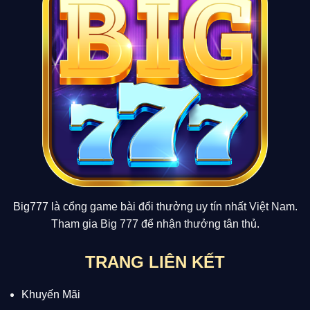
Cho
Người
Mới
Big777
là cổng game bài đổi thưởng uy tín nhất Việt Nam.
Tham gia Big 777 để nhận thưởng tân thủ.
TRANG LIÊN KẾT
Khuyến Mãi