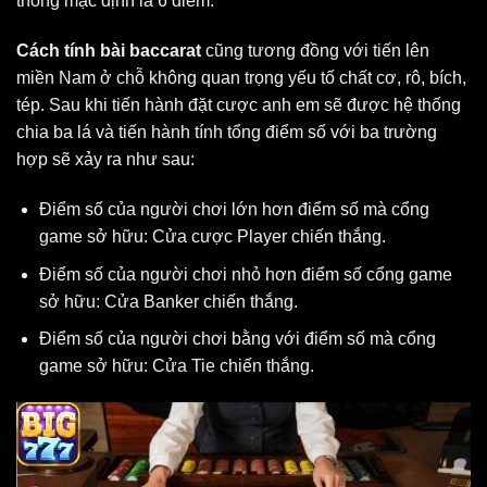
thống mặc định là 6 điểm.
Cách tính bài baccarat
cũng tương đồng với tiến lên
miền Nam ở chỗ không quan trọng yếu tố chất cơ, rô, bích,
tép. Sau khi tiến hành đặt cược anh em sẽ được hệ thống
chia ba lá và tiến hành tính tổng điểm số với ba trường
hợp sẽ xảy ra như sau:
Điểm số của người chơi lớn hơn điểm số mà cổng
game sở hữu: Cửa cược Player chiến thắng.
Điểm số của người chơi nhỏ hơn điểm số cổng game
sở hữu: Cửa Banker chiến thắng.
Điểm số của người chơi bằng với điểm số mà cổng
game sở hữu: Cửa Tie chiến thắng.