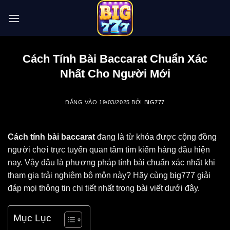
Bỏ
qua
nội
dung
Cách Tính Bài Baccarat Chuẩn Xác
Nhất Cho Người Mới
ĐĂNG VÀO
19/03/2025
BỞI
BIG777
Cách tính bài baccarat
đang là từ khóa được cộng đồng
người chơi trực tuyến quan tâm tìm kiếm hàng đầu hiện
nay. Vậy đâu là phương pháp tính bài chuẩn xác nhất khi
tham gia trải nghiệm bộ môn này? Hãy cùng big777 giải
đáp mọi thông tin chi tiết nhất trong bài viết dưới đây.
Mục Lục