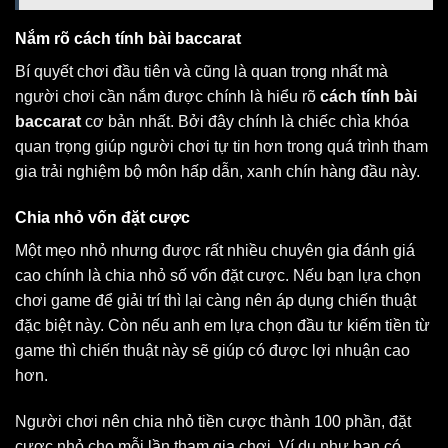
Nắm rõ cách tính bài baccarat
Bí quyết chơi đầu tiên và cũng là quan trọng nhất mà
người chơi cần nắm được chính là hiểu rõ
cách tính bài
baccarat
cơ bản nhất. Bởi đây chính là chiếc chìa khóa
quan trọng giúp người chơi tự tin hơn trong quá trình tham
gia trải nghiệm bộ môn hấp dẫn, xanh chín hàng đầu này.
Chia nhỏ vốn đặt cược
Một mẹo nhỏ nhưng được rất nhiều chuyên gia đánh giá
cao chính là chia nhỏ số vốn đặt cược. Nếu bạn lựa chọn
chơi game để giải trí thì lại càng nên áp dụng chiến thuật
đặc biệt này. Còn nếu anh em lựa chọn đầu tư kiếm tiền từ
game thì chiến thuật này sẽ giúp có được lợi nhuận cao
hơn.
Người chơi nên chia nhỏ tiền cược thành 100 phần, đặt
cược nhỏ cho mỗi lần tham gia chơi. Ví dụ như bạn có