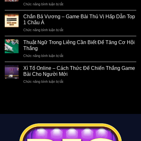
Dương,
Chức năng bình luận bị tắt
ở
Tứ
Săn
Luật
Quý
Thưởng
Chơi
Chắn Bá Vương – Game Bài Thú Vị Hấp Dẫn Top
Không?
Thú
Bài
Hướng
1 Châu Á
Vị
Chắn
Dẫn
Chức năng bình luận bị tắt
ở
–
Luật
Chắn
Hướng
Chơi
Bá
Thuật Ngữ Trong Liêng Cần Biết Để Tăng Cơ Hội
Dẫn
Chi
Vương
Chi
Thắng
Tiết
–
Tiết
Chức năng bình luận bị tắt
ở
Game
Đến
Thuật
Bài
Newbie
Ngữ
Xì Tố Online – Cách Thức Để Chiến Thắng Game
Thú
Big777
Trong
Vị
Bài Cho Người Mới
Liêng
Hấp
Chức năng bình luận bị tắt
ở
Cần
Dẫn
Xì
Biết
Top
Tố
Để
1
Online
Tăng
Châu
–
Cơ
Á
Cách
Hội
Thức
Thắng
Để
Chiến
Thắng
Game
Bài